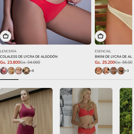
Elige opciones
Elige opciones
LENCERÍA
ESENCIAL
COLALESS DE LYCRA DE ALGODÓN
BIKINI DE LYCRA DE A
Gs. 34.000
Gs. 36.00
Gs. 23.800
Gs. 25.200
Precio
Precio
Precio
Precio
de
habitual
de
habitual
+6
+3
venta
venta