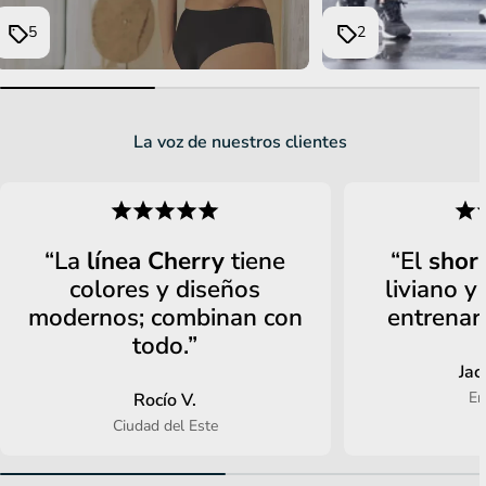
5
2
La voz de nuestros clientes
“La
línea Cherry
tiene
“El
short
colores y diseños
liviano y
modernos; combinan con
entrenar
todo.”
Jac
En
Rocío V.
Ciudad del Este