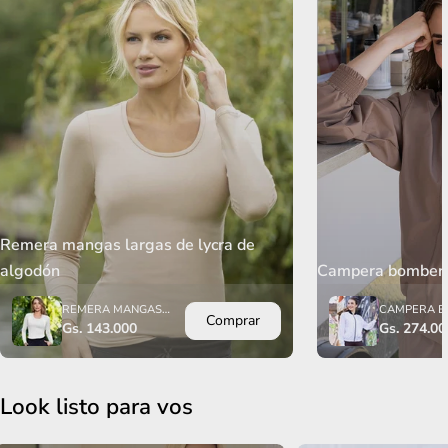
Remera mangas largas de lycra de
algodón
Campera bomber d
REMERA MANGAS
CAMPERA 
Comprar
LARGAS DE LYCRA DE
DE TACTEL
Precio
Gs. 143.000
Precio
Gs. 274.00
ALGODÓN
SEMIELASTI
habitual
habitual
CON BOLSIL
Look listo para vos