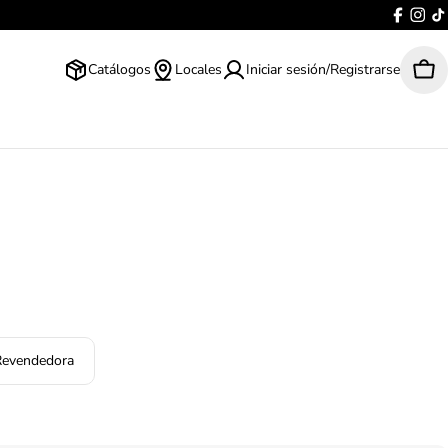
Facebo
Inst
t
Catálogos
Locales
Iniciar sesión/Registrarse
Car
Revendedora